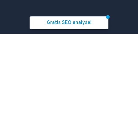
Gratis SEO analyse!
Services
Hvor er vi
SEO bureau
Danmark
SEO analyse
Norge
SEO-Baseline
Sverige
SEO-sprints
Internationalt
Teknisk SEO