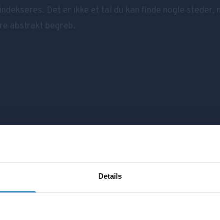
indekseres. Det er ikke et tal du kan finde nogle steder,
re abstrakt begreb.
Details