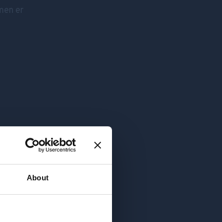
 men er
About