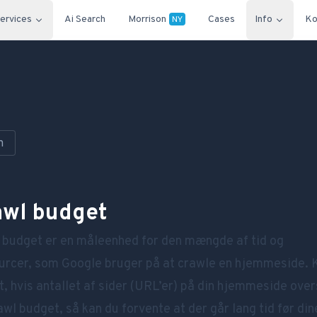
ervices
Ai Search
Morrison
Cases
Info
Ko
NY
n
awl budget
 budget er en måleenhed for den mængde af tid og
urcer, som Google bruger på at crawle en hjemmeside. 
lt, hvis antallet af sider (URL’er) på din hjemmeside over
awl budget, så kan du forvente at der går lang tid før din