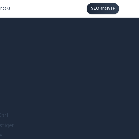
ntakt
SEO analyse
Kort
stiger
e