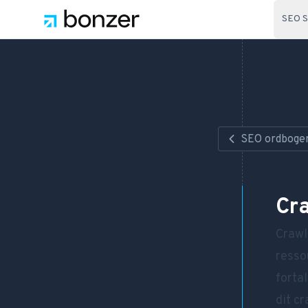
SEO S
SEO ordboge
Cr
Crawl
resso
forta
dit cr