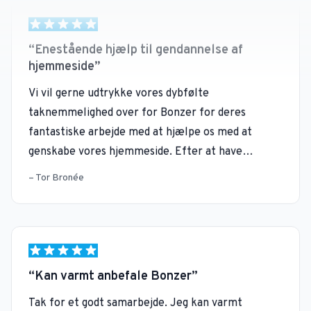
hjemmeside
Vi vil gerne udtrykke vores dybfølte
taknemmelighed over for Bonzer for deres
fantastiske arbejde med at hjælpe os med at
genskabe vores hjemmeside. Efter at have
oplevet tekniske problemer med vores
Tor Bronée
hjemmeside var Bonzer vores redningsmænd.Vi
har hurtigt imponeret af deres professionelle
tilgang og hurtige reaktion på vores situation, som
krævede, at Bonzer skulle arbejde hurtigt. De
udarbejdede en plan og løste hurtigt og effektivt
Kan varmt anbefale Bonzer
vores udfordringer og fik vores hjemmeside
Tak for et godt samarbejde. Jeg kan varmt
tilbage online. Derudover leverede Bonzer
anbefale Bonzer til andre, der vil booste deres
enestående kundeservice. De forblev
SEO indsats med en systematisk tilgang.Vi er
tilgængelige, besvarede vores spørgsmål og gav os
overordnet set super tilfredse med det hele. Det