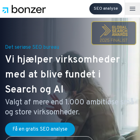
SEO analyse
Op
Det seriøse SEO bureau
Vi hjælper virksomheder
med at blive fundet i
Search og AI
Valgt af mere end 1.000 ambitiøse små
og store virksomheder.
Få en gratis SEO analyse