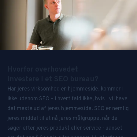
Hvorfor overhovedet
investere i et SEO bureau?
Har jeres virksomhed en hjemmeside, kommer I
ikke udenom SEO – i hvert fald ikke, hvis I vil have
det meste ud af jeres hjemmeside. SEO er nemlig
jeres middel til at nå jeres målgruppe, når de
søger efter jeres produkt eller service - uanset