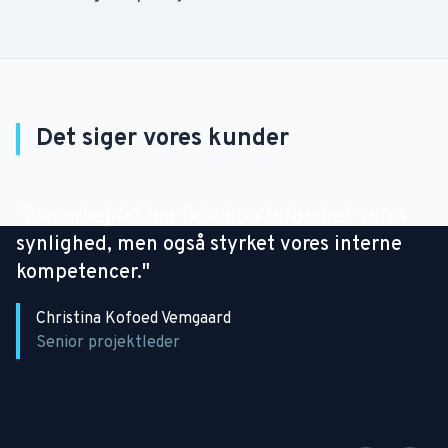
Det siger vores kunder
Grant Thornton
"Samarbejdet har ikke kun forbedret vores
synlighed, men også styrket vores interne
kompetencer."
Christina Kofoed Vemgaard
Senior projektleder