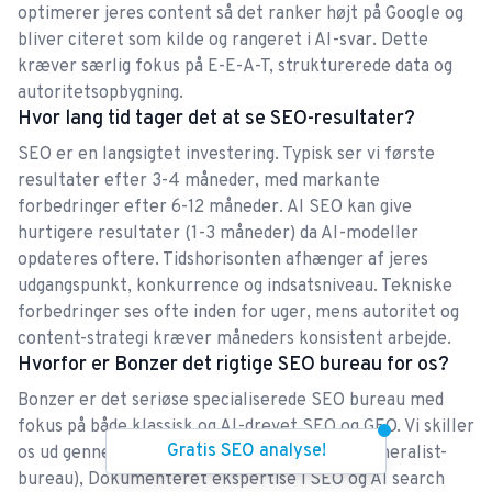
optimerer jeres content så det ranker højt på Google og
fremmest rakte ud til Bonzer var, at vi havde et
bliver citeret som kilde og rangeret i AI-svar. Dette
ønske om at tiltrække flere kunder gennem øget
kræver særlig fokus på E-E-A-T, strukturerede data og
organisk synlighed. Man må sige, at vores ønske i
autoritetsopbygning.
Sanne Jeppesen
den grad er gået i opfyldelse, da vores organiske
Hvor lang tid tager det at se SEO-resultater?
synlighed allerede er blevet væsentligt forøget på
SEO er en langsigtet investering. Typisk ser vi første
en del relevante keywords. Gennem hele
resultater efter 3-4 måneder, med markante
samarbejdet har vi løbende fået god sparring i
forbedringer efter 6-12 måneder. AI SEO kan give
hurtigere resultater (1-3 måneder) da AI-modeller
form af contentbriefs og gode råd til også selv at
Hos Bonzer får du altid et godt…
opdateres oftere. Tidshorisonten afhænger af jeres
udføre SEO-baseret content. Vi har altid følt os i
udgangspunkt, konkurrence og indsatsniveau. Tekniske
Hos Bonzer får du altid et godt overblik over hvad
trygge hænder hos Bonzer og de har hele tiden
forbedringer ses ofte inden for uger, mens autoritet og
tiden bruges på i den kommende periode og en
stået klar til at svare på eventuelle spørgsmål.
content-strategi kræver måneders konsistent arbejde.
grundig gennemgang af de leverede resultater.
Hvorfor er Bonzer det rigtige SEO bureau for os?
Hos Berlingske Media havde vi ikke kunne lancere
Bonzer er det seriøse specialiserede SEO bureau med
et helt nyt kommercielt site, der på rekordfart
fokus på både klassisk og AI-drevet SEO og GEO. Vi skiller
Kasper
strøg til tops i Google uden Bonzers kyndige
Gratis SEO analyse!
os ud gennem: 100% fokus på SEO (ikke et generalist-
vejledning hele vejen igennem
bureau), Dokumenteret ekspertise i SEO og AI search