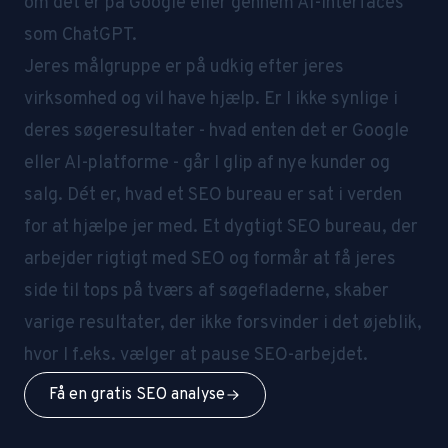
om det er på Google eller gennem AI-interfaces
som ChatGPT.
Jeres målgruppe er på udkig efter jeres
virksomhed og vil have hjælp. Er I ikke synlige i
deres søgeresultater - hvad enten det er Google
eller AI-platforme - går I glip af nye kunder og
salg. Dét er, hvad et SEO bureau er sat i verden
for at hjælpe jer med. Et dygtigt SEO bureau, der
arbejder rigtigt med SEO og formår at få jeres
side til tops på tværs af søgefladerne, skaber
varige resultater, der ikke forsvinder i det øjeblik,
hvor I f.eks. vælger at pause SEO-arbejdet.
Få en gratis SEO analyse