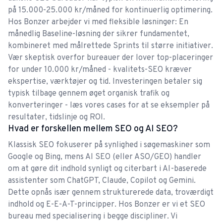
på 15.000-25.000 kr/måned for kontinuerlig optimering.
Hos Bonzer arbejder vi med fleksible løsninger: En
månedlig Baseline-løsning der sikrer fundamentet,
Meget høj ekspertise
kombineret med målrettede Sprints til større initiativer.
Bonzer er vores faste samarbejdspartner på SEO.
Vær skeptisk overfor bureauer der lover top-placeringer
Konkurrencen er stor på mange af vores
for under 10.000 kr/måned - kvalitets-SEO kræver
ekspertise, værktøjer og tid. Investeringen betaler sig
keywords, men på trods af dette, har vi fået
typisk tilbage gennem øget organisk trafik og
enormt gode resultater og vi ser hele tiden en
konverteringer - læs vores cases for at se eksempler på
pæn fremgang i antallet af keywords og
Mads
resultater, tidslinje og ROI.
eksponeringer på Google. Vi føler os i trygge
Hvad er forskellen mellem SEO og AI SEO?
hænder og er glade for samarbejdet.
Klassisk SEO fokuserer på synlighed i søgemaskiner som
Google og Bing, mens AI SEO (eller ASO/GEO) handler
om at gøre dit indhold synligt og citerbart i AI-baserede
assistenter som ChatGPT, Claude, Copilot og Gemini.
Rigtig godt samarbejde
Dette opnås især gennem strukturerede data, troværdigt
Hos Cosmo Laser sætter vi stor pris på vores
indhold og E-E-A-T-principper. Hos Bonzer er vi et SEO
bureau med specialisering i begge discipliner. Vi
samarbejde med Bonzer. Grunden til at vi først og