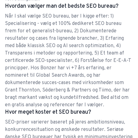
ligge i toppen. Heldigvis er det noget Bonzer har
Hvordan vælger man det bedste SEO bureau?
kunne hjælpe med. De arbejder professionelt og
Når I skal vælge SEO bureau, bør I kigge efter: 1)
fornuftigt med SEO på en måde så teksterne
Specialisering - vælg et 100% dedikeret SEO bureau
Sasha Scherg
stadig er i øjenhøjde og ikke føles "kunstige".
frem for et generalist-bureau, 2) Dokumenterede
Dertil har de hjulpet os op på de første sider på
resultater og cases fra lignende brancher, 3) Erfaring
med både klassisk SEO og AI search optimization, 4)
Google på forskellige vigtige søgeord. Bonzer er
Transparens i metoder og rapportering, 5) Et team af
meget opmærksomme og hurtige til at sige til,
certificerede SEO-specialister, 6) Forståelse for E-E-A-T
hvis der er noget der skal ændres på bl.a. ens
10 ud af 10
principper. Hos Bonzer har vi +7 års erfaring, er
hjemmeside, hvilket er meget værdifuldt når man
nomineret til Global Search Awards, og har
Rygterne går på at Bonzer er de bedste i
selv har travlt med drift og anden content
dokumenterede succes-cases med virksomheder som
Danmark. Og nu, efter at have benyttet os af dem
creation.
Grant Thornton, Söderberg & Partners og Tiimo, der har
i en længere periode, så kan jeg kun bekræfte det.
bragt markant vækst og kundetilfredshed. Bed altid om
10 ud af 10.
en gratis analyse og referencer før I vælger.
Hvor meget koster et SEO bureau?
Tobias Nielsen
SEO-priser varierer baseret på jeres ambitionsniveau,
konkurrencesituation og ønskede resultater. Seriøse
danske SEO bureauer har typisk en minimumsinvestering