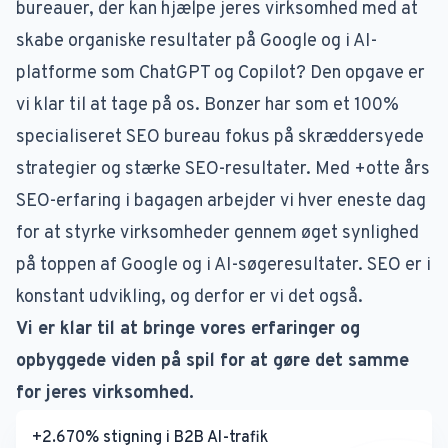
bureauer, der kan hjælpe jeres virksomhed med at
skabe organiske resultater på Google og i AI-
platforme som ChatGPT og Copilot? Den opgave er
vi klar til at tage på os. Bonzer har som et 100%
specialiseret SEO bureau fokus på skræddersyede
strategier og stærke SEO-resultater. Med +otte års
SEO-erfaring i bagagen arbejder vi hver eneste dag
for at styrke virksomheder gennem øget synlighed
på toppen af Google og i AI-søgeresultater.
SEO
er i
konstant udvikling, og derfor er vi det også.
Vi er klar til at bringe vores erfaringer og
opbyggede viden på spil for at gøre det samme
for jeres virksomhed.
+2.670% stigning i B2B AI-trafik på tværs af fem marked
+2.670% stigning i B2B AI-trafik