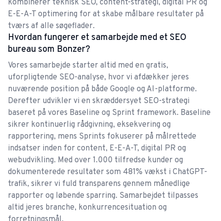
kombinerer teknisk SEO, content-strategi, digital PR og
og Frida for et godt samarbejde indtil nu.
E-E-A-T optimering for at skabe målbare resultater på
Cecilie og hendes team har leveret
tværs af alle søgeflader.
Hvordan fungerer et samarbejde med et SEO
Cecilie og hendes team har leveret! I Maj 2022
bureau som Bonzer?
foretog vi en site migration, som endte noget
uheldigt, da vi mere eller mindre mistede vores
Vores samarbejde starter altid med en gratis,
uforpligtende SEO-analyse, hvor vi afdækker jeres
tilstedeværelse på Google. Vi rakte derfor ud til
nuværende position på både Google og AI-platforme.
Bonzer. Gennem de efterfølgende 8 måneder har
Mads Hoffmann
Derefter udvikler vi en skræddersyet SEO-strategi
de formået at løfte os tilbage til tidligere
baseret på vores Baseline og Sprint framework. Baseline
niveauer og endnu højere op i søgeresultaterne.
sikrer kontinuerlig rådgivning, eksekvering og
Værd at fremhæve er især den gode dialog,
rapportering, mens Sprints fokuserer på målrettede
løbende opfølgning- og forventningsafstemning
indsatser inden for content, E-E-A-T, digital PR og
webudvikling. Med over 1.000 tilfredse kunder og
mellem os og teamet ledt an af Cecilie. Jeg har
Kæmpe hjælp når man har travlt med anden
dokumenterede resultater som 481% vækst i ChatGPT-
udelukkende oplevet et bureau som har været
marketing
trafik, sikrer vi fuld transparens gennem månedlige
indstillet på at være fleksible, være dialogsøgende
rapporter og løbende sparring. Samarbejdet tilpasses
Når man er i tvivl er Google som regel det første
og stået til rådighed, når jeg har haft spørgsmål.
altid jeres branche, konkurrencesituation og
sted folk søger hen, og her er det så vigtigt at
Kort sagt: En klar anbefaling til Bonzer!
forretningsmål.