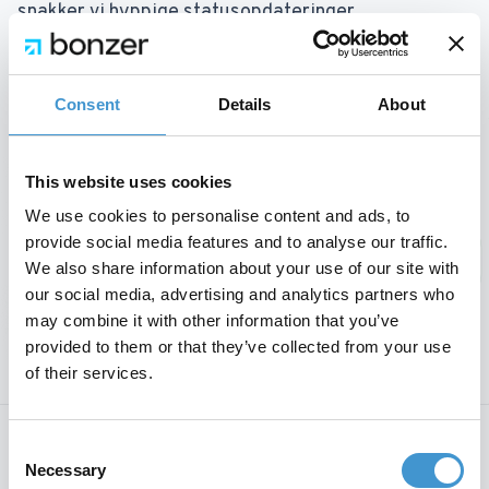
snakker vi hyppige statusopdateringer,
sparringssnakke, statusmøder, rapporter og indsigt
i SEO-sprints og resultater.
Consent
Details
About
This website uses cookies
We use cookies to personalise content and ads, to
provide social media features and to analyse our traffic.
We also share information about your use of our site with
our social media, advertising and analytics partners who
may combine it with other information that you’ve
provided to them or that they’ve collected from your use
of their services.
Agilitet og udviklende SEO-manifest
Consent
Necessary
Søgemaskineoptimering er et felt, der er under
Selection