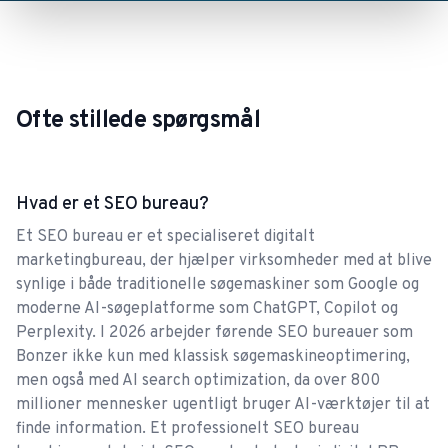
formår at forbedre. Servicen er helt i top og man
føler sig virkelig forstået og respekteret som
Kristian Emil Larsen
kunde. Ganske enkelt en yderst professionel
konsulent virksomhed, der formår at skabe
Ofte stillede spørgsmål
maksimal værdi for deres kunder.
6-stjernet anbefaling
Hvad er et SEO bureau?
6-stjernet anbefaling. Fuldt ud tilfreds med
Et SEO bureau er et specialiseret digitalt
samarbejdet med Bonzer - både med det danske
marketingbureau, der hjælper virksomheder med at blive
og svenske team. Vi oplever stor engagement,
synlige i både traditionelle søgemaskiner som Google og
nysgerrighed og åbenhed i forhold til vores
moderne AI-søgeplatforme som ChatGPT, Copilot og
Perplexity. I 2026 arbejder førende SEO bureauer som
virksomhed og de udfordringer vi oplyste for
David
Bonzer ikke kun med klassisk søgemaskineoptimering,
Bonzer i starten. Der blev lagt en solid plan og vi
men også med AI search optimization, da over 800
arbejder nu målrettet mod at få løst de
millioner mennesker ugentligt bruger AI-værktøjer til at
problemstillinger og udfordringer vi stillede i
finde information. Et professionelt SEO bureau
starten. Ekstra stor tak til Ulrich, Frederik, Peter