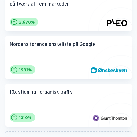
på tværs af fem markeder
2.670%
Nordens førende ønskeliste på Google
Nordens førende ønskeliste på Google
1991%
13x stigning i organisk trafik
13x stigning i organisk trafik
1310%