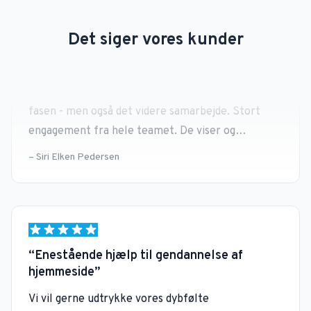
Utrolig tilfreds med vores (Orifarm)…
Det siger vores kunder
Utrolig tilfreds med vores samarbejd med Bonzer,
både med den guide de har givet os i hele start
fasen - men også det videre samarbejde. Stort
engagement fra hele teamet. De viser og
udstråler dygtighed, tålmodighed, nysgerrighed og
Siri Elken Pedersen
åbenhed for de behov og udfordringer vores
virksomhed og branche har.En stor tak til Bonzer
fra marketing teamet i Orifarm!
Enestående hjælp til gendannelse af
hjemmeside
Vi vil gerne udtrykke vores dybfølte
taknemmelighed over for Bonzer for deres