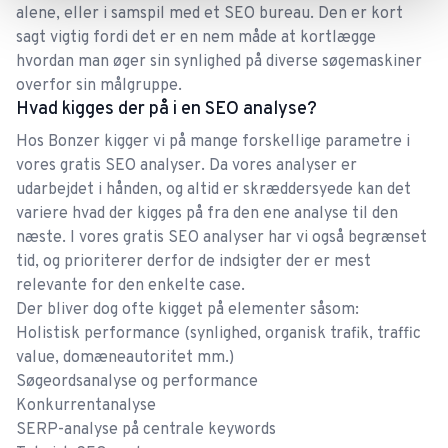
alene, eller i samspil med et
SEO bureau
. Den er kort
maksimal værdi for deres kunder.
sagt vigtig fordi det er en nem måde at kortlægge
hvordan man øger sin synlighed på diverse søgemaskiner
6-stjernet anbefaling
overfor sin målgruppe.
Hvad kigges der på i en SEO analyse?
6-stjernet anbefaling. Fuldt ud tilfreds med
Hos Bonzer kigger vi på mange forskellige parametre i
samarbejdet med Bonzer - både med det danske
vores gratis SEO analyser. Da vores analyser er
og svenske team. Vi oplever stor engagement,
udarbejdet i hånden, og altid er skræddersyede kan det
nysgerrighed og åbenhed i forhold til vores
variere hvad der kigges på fra den ene analyse til den
virksomhed og de udfordringer vi oplyste for
næste. I vores gratis SEO analyser har vi også begrænset
David
tid, og prioriterer derfor de indsigter der er mest
Bonzer i starten. Der blev lagt en solid plan og vi
relevante for den enkelte case.
arbejder nu målrettet mod at få løst de
Der bliver dog ofte kigget på elementer såsom:
problemstillinger og udfordringer vi stillede i
Holistisk performance (synlighed,
organisk trafik
, traffic
starten. Ekstra stor tak til Ulrich, Frederik, Peter
value,
domæneautoritet
mm.)
og Frida for et godt samarbejde indtil nu.
Søgeordsanalyse
og performance
Cecilie og hendes team har leveret
Konkurrentanalyse
Cecilie og hendes team har leveret! I Maj 2022
SERP
-analyse på centrale
keywords