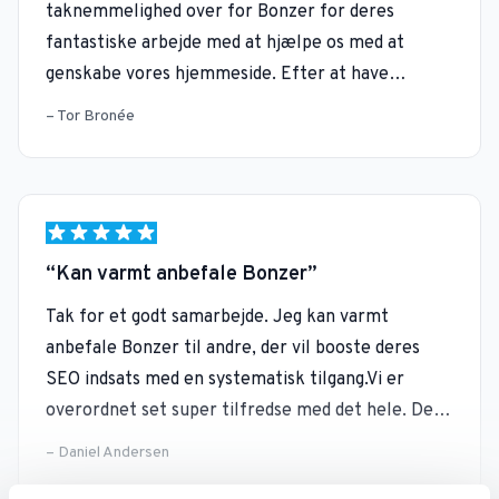
fantastiske arbejde med at hjælpe os med at
genskabe vores hjemmeside. Efter at have
oplevet tekniske problemer med vores
Tor Bronée
hjemmeside var Bonzer vores redningsmænd.Vi
har hurtigt imponeret af deres professionelle
tilgang og hurtige reaktion på vores situation, som
krævede, at Bonzer skulle arbejde hurtigt. De
udarbejdede en plan og løste hurtigt og effektivt
Kan varmt anbefale Bonzer
vores udfordringer og fik vores hjemmeside
Tak for et godt samarbejde. Jeg kan varmt
tilbage online. Derudover leverede Bonzer
anbefale Bonzer til andre, der vil booste deres
enestående kundeservice. De forblev
SEO indsats med en systematisk tilgang.Vi er
tilgængelige, besvarede vores spørgsmål og gav os
overordnet set super tilfredse med det hele. Det
regelmæssige opdateringer under hele processen.
har været meget professionelt fra start til slut –
Vi følte os trygge og godt taget hånd om.
Daniel Andersen
særlig ros til Claus og Frederik, som har været
mine direkte kontaktpersoner.Generelt vil jeg