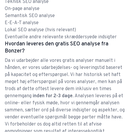
Teknisk SEO
analyse
foretog vi en site migration, som endte noget
On-page
analyse
uheldigt, da vi mere eller mindre mistede vores
Semantisk SEO
analyse
tilstedeværelse på Google. Vi rakte derfor ud til
E-E-A-T
analyse
Bonzer. Gennem de efterfølgende 8 måneder har
Mads Hoffmann
Lokal SEO
analyse (hvis relevant)
de formået at løfte os tilbage til tidligere
Eventuelle andre relevante skræddersyede indsigter
niveauer og endnu højere op i søgeresultaterne.
Hvordan leveres den gratis SEO analyse fra
Bonzer?
Værd at fremhæve er især den gode dialog,
løbende opfølgning- og forventningsafstemning
Da vi udarbejder alle vores gratis analyser manuelt i
hånden, er vores udarbejdelses- og leveringstid baseret
mellem os og teamet ledt an af Cecilie. Jeg har
Kæmpe hjælp når man har travlt med anden
på kapacitet og efterspørgsel. Vi har historisk set haft
udelukkende oplevet et bureau som har været
marketing
meget høj efterspørgsel på vores analyser, men kan på
indstillet på at være fleksible, være dialogsøgende
trods af dette oftest levere dem inklusiv en times
Når man er i tvivl er Google som regel det første
og stået til rådighed, når jeg har haft spørgsmål.
gennemgang
inden for 2-3 dage
. Analysen leveres på et
sted folk søger hen, og her er det så vigtigt at
Kort sagt: En klar anbefaling til Bonzer!
online- eller fysisk møde, hvor vi gennemgår analysen
ligge i toppen. Heldigvis er det noget Bonzer har
sammen, sætter ord på diverse indsigter og aspekter, og
kunne hjælpe med. De arbejder professionelt og
vender eventuelle spørgsmål begge parter måtte have.
fornuftigt med SEO på en måde så teksterne
Vi forbeholder os dog altid retten til at afvise
Sasha Scherg
stadig er i øjenhøjde og ikke føles "kunstige".
anmodninger som resultat af interessekonflikt,