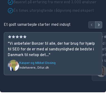
Baseret på erfaring fra mere end 3.000 analyser
Én times uforpligtende rådgivning med ekspert
Et godt samarbejde starter med indsigt
Previous
Next
"
Vi anbefaler Bonzer til alle, der har brug for hjælp
"
Med 
til SEO for de er med al sandsynlighed de bedste i
løfte
Danmark til netop det...
"
Noget
som st
Kasper og Mikkel Dissing
Indehavere, Ditur.dk