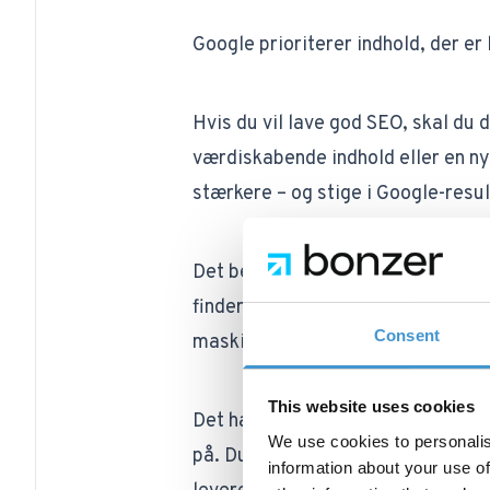
Google prioriterer indhold, der er 
Hvis du vil lave god SEO, skal du 
værdiskabende indhold eller en nyt
stærkere – og stige i Google-resu
Det betyder, at du i højere grad 
finder din hjemmeside. Det handler
Consent
maskine eller Googles
crawlere
, 
This website uses cookies
Det handler om både indhold og fo
We use cookies to personalis
på. Du skal derfor også sørge for, 
information about your use of