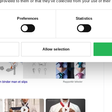
 provided to them or that they’ve collected from your use of their
orm, kommer meget an på den enkelte søgning.
Preferences
Statistics
gen "hvordan binder man et slips".
Allow selection