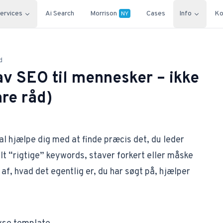
ervices
Ai Search
Morrison
Cases
Info
Ko
NY
d
v SEO til mennesker – ikke
re råd)
l hjælpe dig med at finde
præcis
det, du leder
lt “rigtige” keywords, staver forkert eller måske
e af, hvad det egentlig er, du har søgt på, hjælper