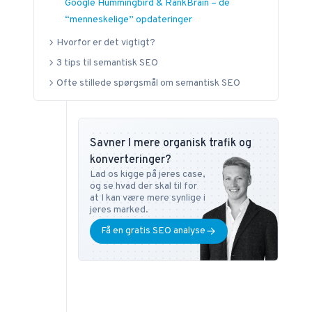
Google Hummingbird & RankBrain – de
Digital Mediestrategi på Copenhagen Business
“menneskelige” opdateringer
School samt i SEO på DMJX i København. Har
Hvorfor er det vigtigt?
du ønsker eller spørgsmål vedr. SEO universet,
3 tips til semantisk SEO
kan du altid kontakte ham på
tb@bonzer.dk
.
Ofte stillede spørgsmål om semantisk SEO
Savner I mere organisk trafik og
konverteringer?
Lad os kigge på jeres case,
og se hvad der skal til for
at I kan være mere synlige i
jeres marked.
Få en gratis SEO analyse