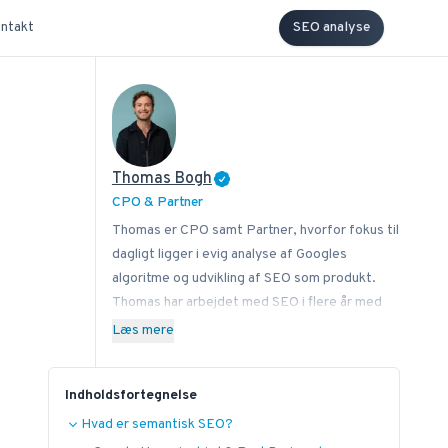
ntakt
SEO analyse
Thomas Bogh
CPO & Partner
Thomas er CPO samt Partner, hvorfor fokus til
dagligt ligger i evig analyse af Googles
algoritme og udvikling af SEO som produkt.
Thomas har arbejdet med SEO i flere år med
stor passion for at sprede know how på,
Læs mere
hvordan man som virksomhed implementerer
SEO bedst i sin forretning. Ved siden af
Indholdsfortegnelse
Bonzer bidrager Thomas med viden til læserne
hos bl.a. Search Engine Journal, DanDomain og
Hvad er semantisk SEO?
Detailfolk. Herudover underviser han også i