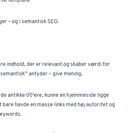
yse template
ger – og i semantisk SEO.
e indhold, der er relevant og skaber værdi for
“semantisk” antyder –
give mening
.
e i de antikke 00’ere, kunne en hjemmeside ligge
et bare havde en masse links med høj autoritet og
keywords.