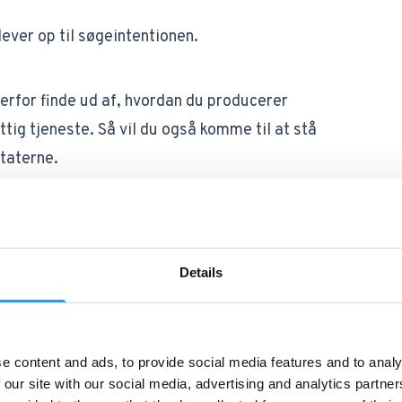
lever op til søgeintentionen.
derfor finde ud af, hvordan du producerer
tig tjeneste. Så vil du også komme til at stå
ltaterne.
skal overveje, hvordan mennesker bruger eller
 altså ikke længere om at tilfredsstille en
Details
men derimod at tænke i menneskelige baner.
rmen – altså hvordan du præsenterer dit indhold
e content and ads, to provide social media features and to analy
at din side, rent teknisk, er opsat korrekt og
 our site with our social media, advertising and analytics partn