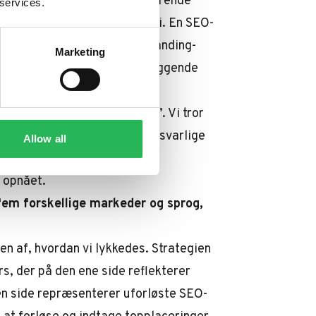
igtighed. Dette giver en afgørende
 services.
afspejle denne interne værdi. En SEO-
ville skabe en fundamental branding-
Marketing
r vækst ikke det altoverskyggende
og i tråd med Pleos værdier.
o “a match made in heaven”. Vi tror
ger. I stedet tror vi på, at ansvarlige
Allow all
dag er vi stolte af at kunne
r opnået.
fem forskellige markeder og sprog,
en af, hvordan vi lykkedes. Strategien
rs, der på den ene side reflekterer
en side repræsenterer uforløste SEO-