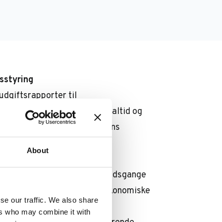
sstyring
udgiftsrapporter til
, udgiftskategorisering i realtid og
alle aspekter af virksomhedens
About
 på 16 markeder og tilbyder
g forenklede økonomiske arbejdsgange
hjælper dem med at nå deres økonomiske
se our traffic. We also share
ers who may combine it with