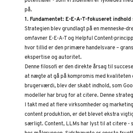
potentialer - som vi sidenhen er lykkedes med
på.
1. Fundamentet: E-E-A-T-fokuseret indhold
Strategien blev grundlagt på en menneske-drev
omfavner E-E-A-T og Helpful Content-princippe
hvor tillid er den primære handelsvare – gran
ekspertise og autoritet.
Denne filosofi er den direkte årsag til succese
at nægte at gå på kompromis med kvaliteten 
brugerværdi, blev der skabt indhold, som Go
modeller
har brug for
at citere. Denne strateg
I takt med at flere virksomheder og marketing-
content produktion, er det blevet ekstra vigti
særligt. Content, LLMs har
lyst
til at citere 