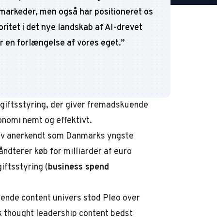
markeder, men også har positioneret os
oritet i det nye landskab af AI-drevet
r en forlængelse af vores eget.
”
dgiftsstyring, der giver fremadskuende
konomi nemt og effektivt.
lev anerkendt som Danmarks yngste
åndterer køb for milliarder af euro
iftsstyring (
business spend
rende content univers stod Pleo over
sk thought leadership content bedst