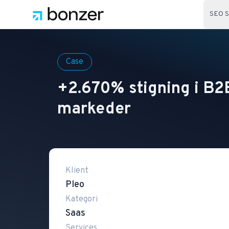
SEO S
Case
+2.670% stigning i B2B
markeder
Klient
Pleo
Kategori
Saas
Services