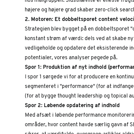
hos målgruppen. Sidstnævnte er eneste frugtba
højere og højere grad skaber zero-click sear
2. Motoren: Et dobbeltsporet content velo
Strategien blev bygget på en dobbeltsporet "c
konstant strøm af værdi: dels ved at skabe nyt
vedligeholde og opdatere det eksisterende i
potentialer, vores analyser pegede på.
Spor 1: Produktion af nyt indhold (performa
I spor 1 sørgede vi for at producere en kontinu
segmenteret i "performance" (for at indfange 
(for at bygge thought leadership og topical au
Spor 2: Løbende opdatering af indhold
Med afsæt i løbende performance monitorering
områder, hvor content havde særlig gavn af 