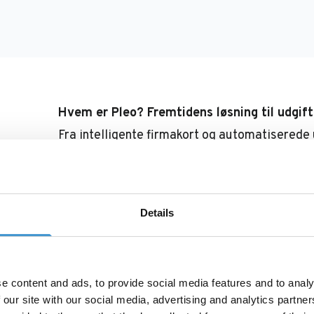
Hvem er Pleo? Fremtidens løsning til udgift
Fra intelligente firmakort og automatiserede 
abonnementsadministration, fakturabetalinger
værktøjer til kontanthåndtering samler Pleo 
udgifter i én intuitiv digital løsning.
Details
I dag understøtter Pleo 40.000 virksomheder
strømlinede processer, synlighed i realtid o
til virksomheder af alle størrelser, hvilket 
e content and ads, to provide social media features and to analy
mål i alle faser af deres udvikling.
 our site with our social media, advertising and analytics partn