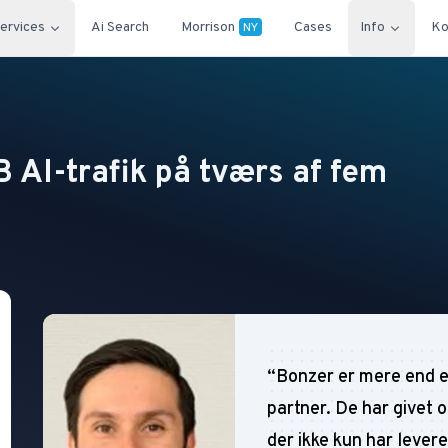
ervices
Ai Search
Morrison
Cases
Info
Ko
NY
 AI-trafik på tværs af fem
“
Bonzer er mere end e
partner. De har givet 
der ikke kun har lever