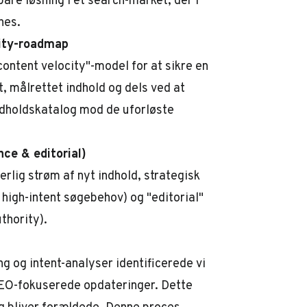
re løsning i et search-market, der i
ches.
city-roadmap
ontent velocity"-model for at sikre en
, målrettet indhold og dels ved at
ndholdskatalog mod de uforløste
nce & editorial)
erlig strøm af nyt indhold, strategisk
high-intent søgebehov) og "editorial"
thority).
 og intent-analyser identificerede vi
SEO-fokuserede opdateringer. Dette