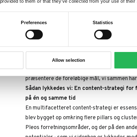
Pleos værdier er bygget på tillid og gennems
 provided to them or that they’ve collected from your use of their
kontekst: deres content på hjemmesiden
skal
strategi af lav kvalitet, baseret på "hacks", 
Preferences
Statistics
mæssig uoverensstemmelse. Med andre ord e
slutmål - det skal være on-brand, troværdigt 
Derfor er partnerskabet mellem Bonzer og Ple
hverken på hurtige hacks eller black-hat løsnin
Allow selection
indsatser skaber bæredygtige resultater, og i 
præsentere de foreløbige mål, vi sammen ha
Sådan lykkedes vi: En content-strategi for 
på én og samme tid
En multifacetteret content-strategi er essens
blev bygget op omkring flere pillars og cluste
Pleos forretningsområder, og der på den and