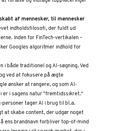
 at forløse og indtage topplaceringer
 skabt af mennesker, til mennesker
et indholdsfilosofi, der fuldt ud
rne. Inden for FinTech-vertikalen –
sker Googles algoritmer indhold for
n i både traditionel og AI-søgning. Ved
og ved at fokusere på ægte
ogle
ønsker
at rangere, og som AI-
i er i sagens natur "fremtidssikret."
personer tager AI i brug til bl.a.
gt at skabe content, der udgør noget
- så ens brandnavn forbliver top-of-mind