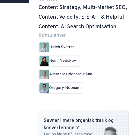
Content Strategy, Multi-Market SEO,
Content Velocity, E-E-A-T & Helpful
Content, AI Search Optimisation
Konsulenter
Ulrich Svarrer
Nemi Nødskov
Albert Meldgaard Blum
Gregory Noonan
Savner I mere organisk trafik og
konverteringer?
Lad os kigge på jeres case,