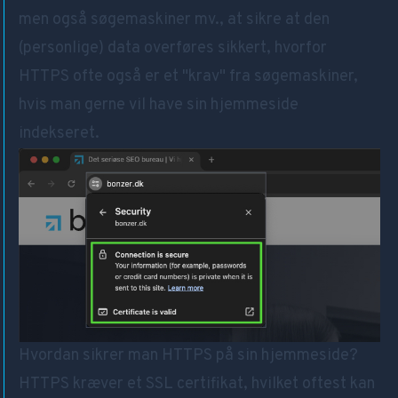
men også søgemaskiner mv., at sikre at den
(personlige) data overføres sikkert, hvorfor
HTTPS ofte også er et "krav" fra søgemaskiner,
hvis man gerne vil have sin hjemmeside
indekseret
.
Hvordan sikrer man HTTPS på sin hjemmeside?
HTTPS kræver et SSL certifikat, hvilket oftest kan