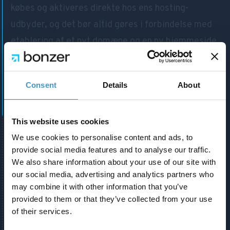
købes og aktiveres direkte hos ens hosting-
udbyder, og det bør altid gøres i forbindelse med
etablering af et nyt domæne og en ny hjemmeside.
Det kræver typisk ikke teknisk udvikling, men i
højere grad blot "aktivering" - herfra bør ens
CMS
Consent
Details
About
håndtere den løbende linkstruktur og inkludering
af HTTPS.
This website uses cookies
We use cookies to personalise content and ads, to
provide social media features and to analyse our traffic.
We also share information about your use of our site with
our social media, advertising and analytics partners who
may combine it with other information that you’ve
provided to them or that they’ve collected from your use
of their services.