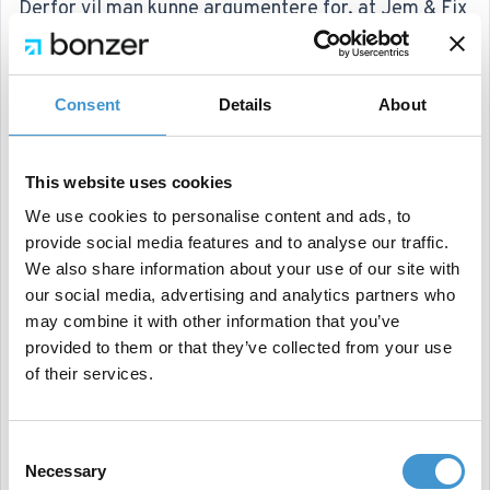
Derfor vil man kunne argumentere for, at Jem & Fix
har en stærkere SEO performance, da de fratrukket
brand-trafik ligger væsentligt højere end Harald
Consent
Details
About
Nyborg (se tabellen). Hermed udgør unbranded
trafik en større andel hos Jem & Fix end ved Harald
Nyborg relativt set.
This website uses cookies
We use cookies to personalise content and ads, to
Dette understreger vigtigheden i at skabe en
provide social media features and to analyse our traffic.
dybdegående content strategi, hvor man omfavner
We also share information about your use of our site with
hele emner frem for kun enkelte keywords, og hvor
our social media, advertising and analytics partners who
may combine it with other information that you’ve
man fanger så mange søgninger som muligt. Gør
provided to them or that they’ve collected from your use
man det, kan man trods sit mindre brand vinde
of their services.
blandt de helt store konkurrenter.
Trods links stadig er vigtige for at kunne konkurrere
Consent
blandt de største, er det yderligere tydeligt at se,
Necessary
Selection