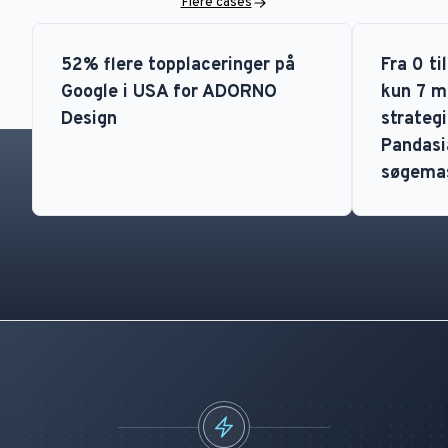
Flere cases
52% flere topplaceringer på
Fra 0 ti
Google i USA for ADORNO
kun 7 m
Design
strategi
Pandasia
søgema