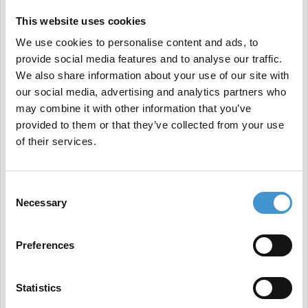
Optimer derfor jeres nuværende plan om
This website uses cookies
nødvendigt med sprints og få optimeret
We use cookies to personalise content and ads, to
provide social media features and to analyse our traffic.
hjemmesiden til ikke blot at tiltrække brugere, men
We also share information about your use of our site with
sæt også ind på at guide dem til at foretage de
our social media, advertising and analytics partners who
ønskede handlinger på jeres site.
may combine it with other information that you’ve
provided to them or that they’ve collected from your use
Analyser og læg en konverterings-fokuseret SEO
of their services.
strategi
Med SEO kan I allerede fra starten lægge en
Consent
konverterings-fokuseret SEO strategi, der matcher
Necessary
Selection
keywords (søgeord), der kan føre til ønskede
handlinger. Handlinger der medfører i
Preferences
transaktioner, flere kontaktformularer eller noget
helt tredje.
Statistics
Vi anbefaler derfor, at I allerede i jeres keyword