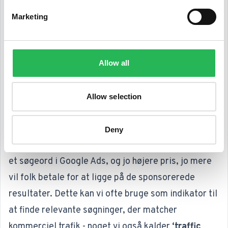
research (
søgeordsanalyse
) især tænker, hvordan I
Marketing
kan tiltrække ‘top-of-the-funnel’ trafik ved at gå
efter søgeord, der har en høj kommerciel værdi.
Her kender I muligvis i forvejen en række søgeord,
Allow all
der er relevante, og som matcher produkter, der
har en stor interesse for jer.
Allow selection
Derudover kan det være en god idé at benytte
CPC
(Cost-Per-Click)
data til at forstå værdien og
Deny
intentionen bag søgninger. CPC indikerer prisen på
et søgeord i Google Ads, og jo højere pris, jo mere
vil folk betale for at ligge på de sponsorerede
resultater. Dette kan vi ofte bruge som indikator til
at finde relevante søgninger, der matcher
kommerciel trafik - noget vi også kalder
‘traffic