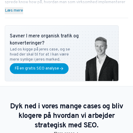
sprede know how på, hvordan man som virksomhed implementerer
SEO bedst i sin forretning. Ved siden af Bonzer bidrager Thomas
Læs mere
med viden til læserne hos bl.a. Search Engine Journal, DanDomain
og Detailfolk. Herudover underviser han også i Digital
Mediestrategi på Copenhagen Business School samt i SEO på DMJX
Savner I mere organisk trafik og
i København. Har du ønsker eller spørgsmål vedr. SEO universet,
konverteringer?
kan du altid kontakte ham på
tb@bonzer.dk
.
Lad os kigge på jeres case, og se
hvad der skal til for at I kan være
mere synlige i jeres marked.
Få en gratis SEO analyse
Dyk ned i vores mange cases og bliv
klogere på hvordan vi arbejder
strategisk med SEO.