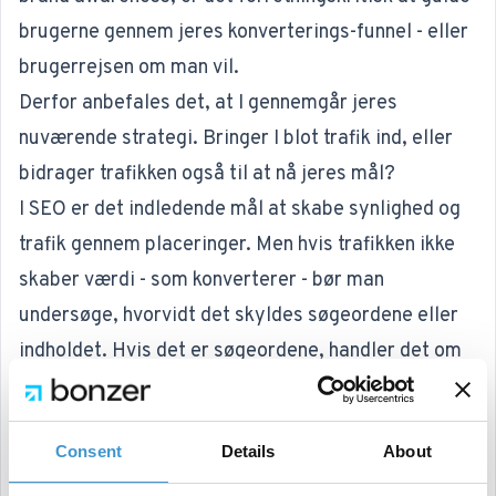
brugerne gennem jeres konverterings-funnel - eller
brugerrejsen om man vil.
Derfor anbefales det, at I gennemgår jeres
nuværende strategi. Bringer I blot trafik ind, eller
bidrager trafikken også til at nå jeres mål?
I SEO er det indledende mål at skabe synlighed og
trafik gennem placeringer. Men hvis trafikken ikke
skaber værdi - som konverterer - bør man
undersøge, hvorvidt det skyldes søgeordene eller
indholdet. Hvis det er søgeordene, handler det om
at lægge den rette strategi, og hvis det er
indholdet, kan man arbejde endnu mere med
Consent
Details
About
engagement ved at tilføje målrettede
sprints
, der
løfter konverteringsraten.