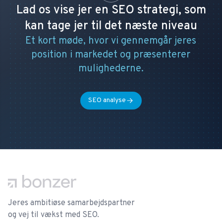
Lad os vise jer en SEO strategi, som
kan tage jer til det næste niveau
Et kort møde, hvor vi gennemgår jeres
position i markedet og præsenterer
mulighederne.
SEO analyse
Footer
Jeres ambitiøse samarbejdspartner
og vej til vækst med SEO.