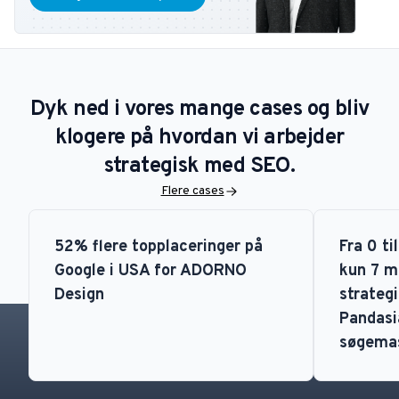
Dyk ned i vores mange cases og bliv
klogere på hvordan vi arbejder
strategisk med SEO.
Flere cases
52% flere topplaceringer på
Fra 0 ti
Google i USA for ADORNO
kun 7 m
Design
strategi
Pandasia
søgema