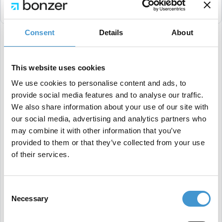
Consent
Details
About
Målgruppesegmentering for en B2C-virksomhed
handler om at opdele din virksomheds målgruppe i
This website uses cookies
bestemte kategorier - altså at segmentere
We use cookies to personalise content and ads, to
provide social media features and to analyse our traffic.
målgruppen. Segmenteringen gør det lettere for
We also share information about your use of our site with
dig at målrette og effektivisere
our social media, advertising and analytics partners who
marketingaktiviteter. Vi vil her fremhæve fire
may combine it with other information that you’ve
provided to them or that they’ve collected from your use
segmenteringskriterier, du bør indtænke, når du
of their services.
laver din målgruppesegmentering:
Consent
Geografi
: Hvor bor målgruppen?
Necessary
Selection
Demografi
: Alder, køn, indkomst, uddannelse,