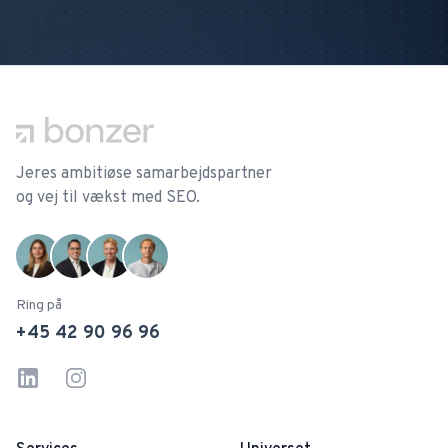
Footer
Jeres ambitiøse samarbejdspartner
og vej til vækst med SEO.
Ring på
+45 42 90 96 96
Linkedin
Instagram