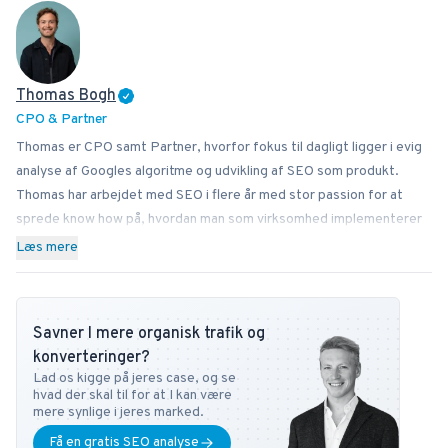
Thomas Bogh
CPO & Partner
Thomas er CPO samt Partner, hvorfor fokus til dagligt ligger i evig
analyse af Googles algoritme og udvikling af SEO som produkt.
Thomas har arbejdet med SEO i flere år med stor passion for at
sprede know how på, hvordan man som virksomhed implementerer
SEO bedst i sin forretning. Ved siden af Bonzer bidrager Thomas
Læs mere
med viden til læserne hos bl.a. Search Engine Journal, DanDomain
og Detailfolk. Herudover underviser han også i Digital
Mediestrategi på Copenhagen Business School samt i SEO på DMJX
Savner I mere organisk trafik og
i København. Har du ønsker eller spørgsmål vedr. SEO universet,
konverteringer?
kan du altid kontakte ham på
tb@bonzer.dk
.
Lad os kigge på jeres case, og se
hvad der skal til for at I kan være
mere synlige i jeres marked.
Få en gratis SEO analyse