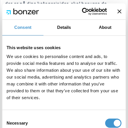
der er på dine kategorisider, skal besvare de
spørgsmål, en kunde har. Det er langt nemmere at
vejlede direkte om, hvad man skal tænke over, hvis
Consent
Details
About
du har tre separate kategorier for “hundemad”,
“vegansk hundemad” og “skånekost til hunde”, end
This website uses cookies
hvis det er blandet i én stor kategori.
We use cookies to personalise content and ads, to
provide social media features and to analyse our traffic.
Sådan løser du det
We also share information about your use of our site with
our social media, advertising and analytics partners who
may combine it with other information that you’ve
Her handler det om at vende tilbage til
provided to them or that they’ve collected from your use
of their services.
søgeordsanalysen og taksonomien som ses
ovenfor. Men du kan også udvide det ved at tage et
Consent
kig på dine konkurrenter. Hvordan opdeler de deres
Necessary
Selection
varer, og hvordan fungerer det? Tag et kig på en af