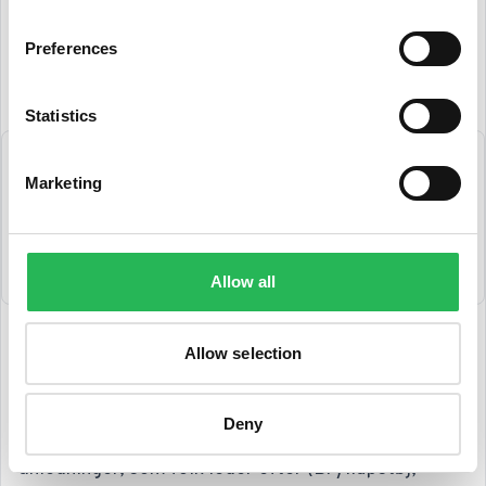
verdens største webshops, Asos, og så kan du se en
Preferences
rigtig fornuftig inddeling i kategorier:
Statistics
Marketing
Allow all
Allow selection
Her kan du se, at produkter er inddelt både efter
overordnede kategorier (Badetøj, Bukser og
Deny
chinos, Jakker og frakker) men også andre
anledninger, som folk leder efter (Bryllupstøj,