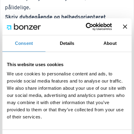
pålidelige.
Skriv dybdegående og helhedsorienteret
AI Mode trækker på indhold, der giver
fyldestgørende svar. Det betyder, at du skal tænke
Consent
Details
About
mere i “topic clusters” og skabe indhold, der kan
dække et emne fra flere vinkler. Her arbejder vi i
This website uses cookies
Bonzer derfor med “pillar-cluster” strategier, som
We use cookies to personalise content and ads, to
både skaber synlighed i klassiske resultater og i AI
provide social media features and to analyse our traffic.
interfaces.
We also share information about your use of our site with
Optimer for flere indholdsformater
our social media, advertising and analytics partners who
may combine it with other information that you’ve
Jo flere indholdsformater du udarbejder dit indhold
provided to them or that they’ve collected from your use
i, desto mere engagerende er du og jo flere
of their services.
muligheder er der for, at AI interfaces vil udtrække
dit indhold. Tænk derfor både i tekst, billeder, video