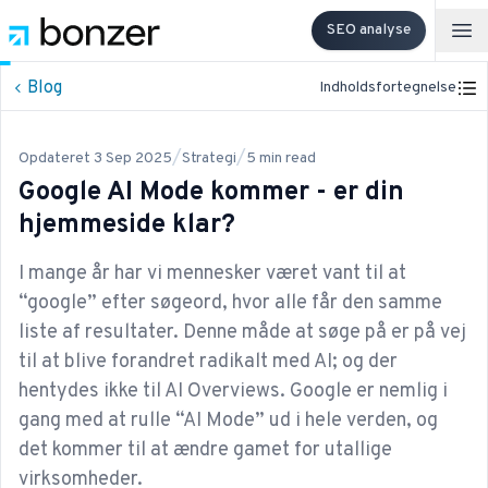
SEO analyse
Op
Blog
Indholdsfortegnelse
/
/
Opdateret
3 Sep 2025
Strategi
5
min read
Google AI Mode kommer - er din
hjemmeside klar?
I mange år har vi mennesker været vant til at
“google” efter søgeord, hvor alle får den samme
liste af resultater. Denne måde at søge på er på vej
til at blive forandret radikalt med AI; og der
hentydes ikke til AI Overviews. Google er nemlig i
gang med at rulle “AI Mode” ud i hele verden, og
det kommer til at ændre gamet for utallige
virksomheder.