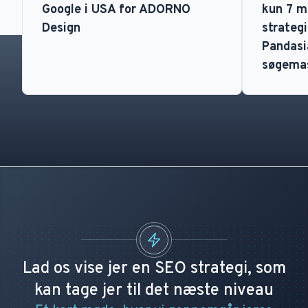
Google i USA for ADORNO
kun 7 m
Design
strategi
Pandasia
søgema
Lad os vise jer en SEO strategi, som
kan tage jer til det næste niveau