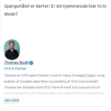
Spørgsmålet er derfor: Er din hjemmeside klar til AI
Mode?
Thomas Bogh
CPO & Partner
Thomas er CPO samt Partner, hvorfor fokus til dagligt ligger i evig
analyse af Googles algoritme og udvikling af SEO som produkt.
Thomas har arbejdet med SEO i flere år med stor passion for at
sprede know how på, hvordan man som virksomhed implementerer
SEO bedst i sin forretning. Ved siden af Bonzer bidrager Thomas
Læs mere
med viden til læserne hos bl.a. Search Engine Journal, DanDomain