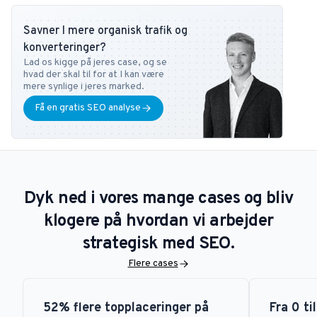
og Detailfolk. Herudover underviser han også i Digital
Mediestrategi på Copenhagen Business School samt i SEO på DMJX
Savner I mere organisk trafik og
i København. Har du ønsker eller spørgsmål vedr. SEO universet,
konverteringer?
kan du altid kontakte ham på
tb@bonzer.dk
.
Lad os kigge på jeres case, og se
hvad der skal til for at I kan være
mere synlige i jeres marked.
Få en gratis SEO analyse
Dyk ned i vores mange cases og bliv
klogere på hvordan vi arbejder
strategisk med SEO.
Flere cases
52% flere topplaceringer på
Fra 0 ti