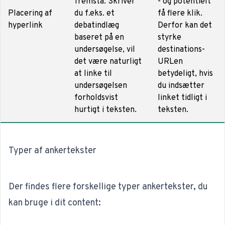
fremstå. Skriver
- og potentielt
Placering af
du f.eks. et
få flere klik.
hyperlink
debatindlæg
Derfor kan det
baseret på en
styrke
undersøgelse, vil
destinations-
det være naturligt
URLen
at linke til
betydeligt, hvis
undersøgelsen
du indsætter
forholdsvist
linket tidligt i
hurtigt i teksten.
teksten.
Typer af ankertekster
Der findes flere forskellige typer ankertekster, du
kan bruge i dit content: