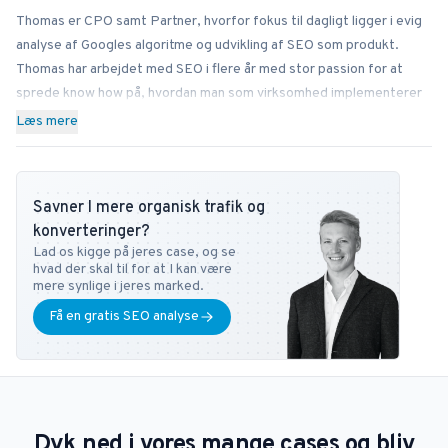
Thomas er CPO samt Partner, hvorfor fokus til dagligt ligger i evig
analyse af Googles algoritme og udvikling af SEO som produkt.
Thomas har arbejdet med SEO i flere år med stor passion for at
sprede know how på, hvordan man som virksomhed implementerer
SEO bedst i sin forretning. Ved siden af Bonzer bidrager Thomas
Læs mere
med viden til læserne hos bl.a. Search Engine Journal, DanDomain
og Detailfolk. Herudover underviser han også i Digital
Mediestrategi på Copenhagen Business School samt i SEO på DMJX
Savner I mere organisk trafik og
i København. Har du ønsker eller spørgsmål vedr. SEO universet,
konverteringer?
kan du altid kontakte ham på
tb@bonzer.dk
.
Lad os kigge på jeres case, og se
hvad der skal til for at I kan være
mere synlige i jeres marked.
Få en gratis SEO analyse
Dyk ned i vores mange cases og bliv