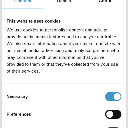
Consent
Details
About
En generel huskeregel er altid at benytte dig af den
This website uses cookies
type ankertekst, der er
mest brugervenlig for dine
We use cookies to personalise content and ads, to
læsere
.
provide social media features and to analyse our traffic.
We also share information about your use of our site with
our social media, advertising and analytics partners who
Hvordan påvirker ankertekster dine Google
may combine it with other information that you’ve
placeringer?
provided to them or that they’ve collected from your use
of their services.
Som med andre Google
ranking-faktorer
er den
eksakte vægtning af betydningen af ankertekster
Consent
Necessary
Selection
ukendt.
Preferences
Vi ved dog, at ankertekster fungerer som et vigtigt