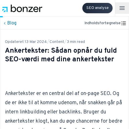
SEO analyse
Op
Blog
Indholdsfortegnelse
/
/
Opdateret
13 Mar 2024
Content
3
min read
Ankertekster: Sådan opnår du fuld
SEO-værdi med dine ankertekster
Ankertekster er en central del af
on-page SEO
. Og
de er ikke til at komme udenom, når snakken går på
intern linkbuilding
eller
backlinks
. Bruger du
ankertekster klogt, kan du øge chancerne for bedre