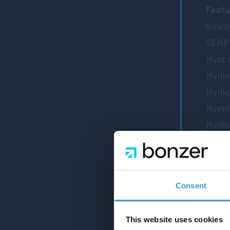
Featu
bille
SERP'e
Hvor 
Hvilk
Hvilk
Hvem 
Hvilk
For m
for g
hjemm
Consent
besøg
This website uses cookies