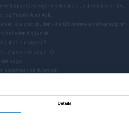
red Snippets
, Google My Business, video-karusseller,
der og
People Also Ask
.
n er ikke statisk, den vil altid variere alt afhængigt af:
du befinder dig fysisk
en enhed du søger på
et tidspunkt du søger på
der søger
en søgemaskine du bruger
ange hjemmesideejere er det attraktivt at rangere i SE
ivne søgninger. Derfor kan det være nyttigt at optimere s
eside mod ovenstående faktorer, så man kan ramme d
Details
ende, man leder efter.