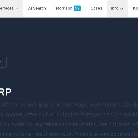
ervices
Ai Search
Morrison
Cases
Info
Ko
NY
n
RP
står for Search Engine Result Page. SERP’en er selve d
 du møder, efter du har indtastet et
keyword
i
søgemaski
P’en møder du en række søgeresultater. Der optræder o
llige typer at resultater, bl.a. Klassiske web søgeresult