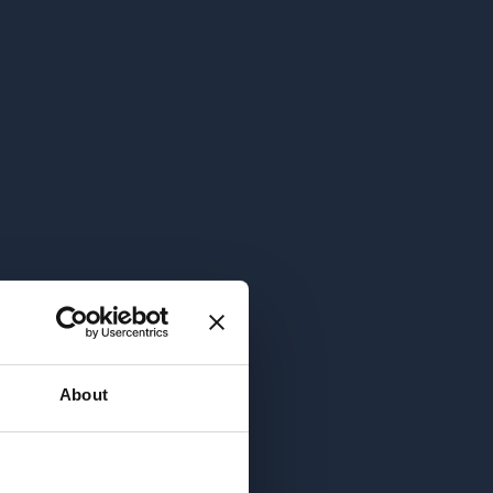
RP'en
in
e
About