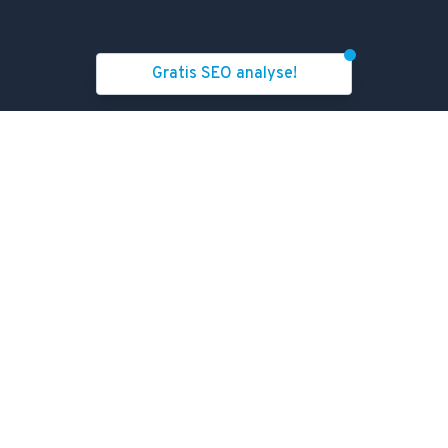
Gratis SEO analyse!
Services
Hvor er vi
SEO bureau
Danmark
SEO analyse
Norge
SEO-Baseline
Sverige
SEO-sprints
Internationalt
Teknisk SEO