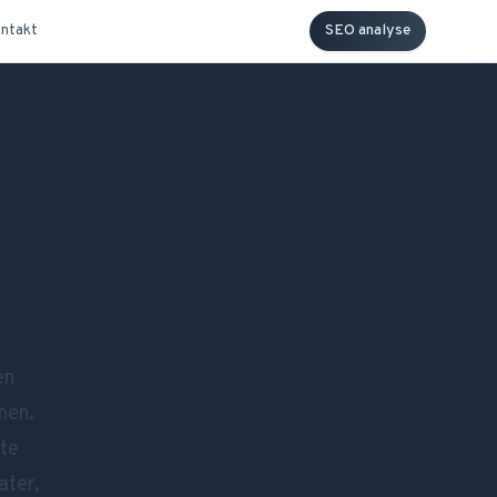
ntakt
SEO analyse
en
nen
.
fte
ater,