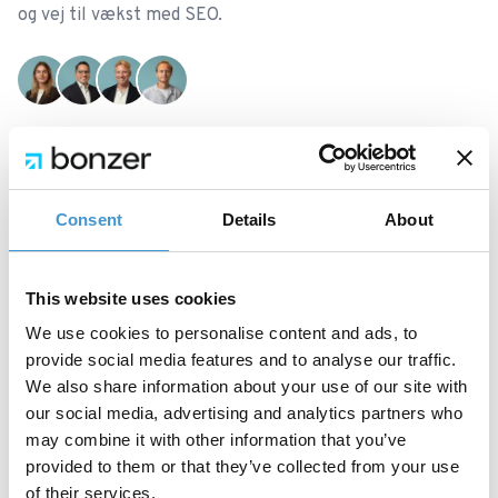
og vej til vækst med SEO.
Ring på
+45 42 90 96 96
Linkedin
Instagram
Consent
Details
About
Services
Universet
This website uses cookies
We use cookies to personalise content and ads, to
SEO bureau
Cases
provide social media features and to analyse our traffic.
SEO analyse
Blog
We also share information about your use of our site with
our social media, advertising and analytics partners who
SEO-Baseline
Bonzer Sessions
may combine it with other information that you’ve
provided to them or that they’ve collected from your use
SEO-sprints
Skabeloner
of their services.