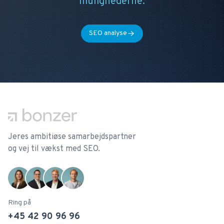
mulighederne.
SEO analyse
Footer
Jeres ambitiøse samarbejdspartner
og vej til vækst med SEO.
Ring på
+45 42 90 96 96