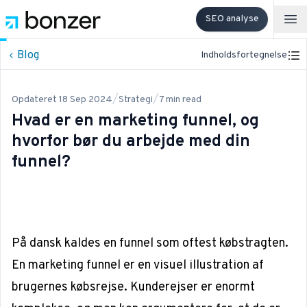
SEO analyse
Op
Blog
Indholdsfortegnelse
/
/
Opdateret
18 Sep 2024
Strategi
7
min read
Hvad er en marketing funnel, og
hvorfor bør du arbejde med din
funnel?
På dansk kaldes en
funnel
som oftest købstragten.
En marketing funnel er en visuel illustration af
brugernes købsrejse. Kunderejser er enormt