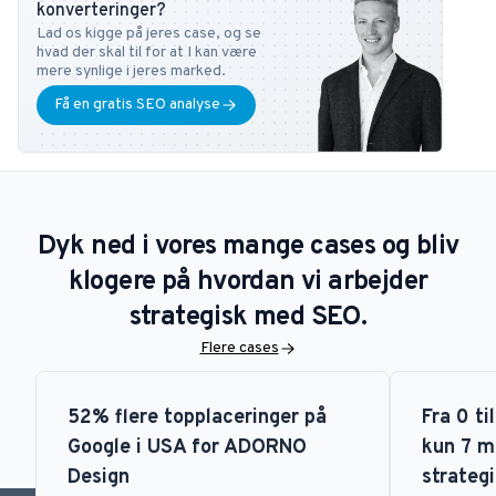
konverteringer?
kan du altid kontakte ham på
tb@bonzer.dk
.
Lad os kigge på jeres case, og se
hvad der skal til for at I kan være
mere synlige i jeres marked.
Få en gratis SEO analyse
Dyk ned i vores mange cases og bliv
klogere på hvordan vi arbejder
strategisk med SEO.
Flere cases
52% flere topplaceringer på
Fra 0 ti
Google i USA for ADORNO
kun 7 m
Design
strategi