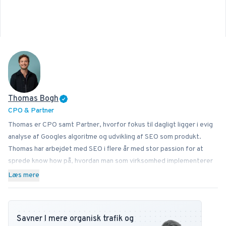
Thomas Bogh
CPO & Partner
Thomas er CPO samt Partner, hvorfor fokus til dagligt ligger i evig
analyse af Googles algoritme og udvikling af SEO som produkt.
Thomas har arbejdet med SEO i flere år med stor passion for at
sprede know how på, hvordan man som virksomhed implementerer
SEO bedst i sin forretning. Ved siden af Bonzer bidrager Thomas
Læs mere
med viden til læserne hos bl.a. Search Engine Journal, DanDomain
og Detailfolk. Herudover underviser han også i Digital
Mediestrategi på Copenhagen Business School samt i SEO på DMJX
Savner I mere organisk trafik og
i København. Har du ønsker eller spørgsmål vedr. SEO universet,