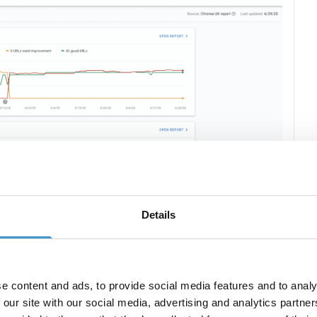
Details
 mange dele. På udviklingsfronten har Google
elementer, som skal øge brugeroplevelsen nu og i
e content and ads, to provide social media features and to analy
 our site with our social media, advertising and analytics partn