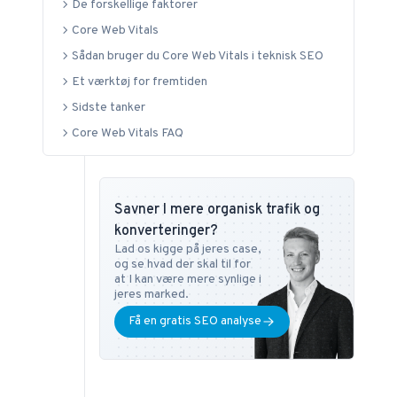
De forskellige faktorer
Digital Mediestrategi på Copenhagen Business
Core Web Vitals
School samt i SEO på DMJX i København. Har
Sådan bruger du Core Web Vitals i teknisk SEO
du ønsker eller spørgsmål vedr. SEO universet,
Et værktøj for fremtiden
kan du altid kontakte ham på
tb@bonzer.dk
.
Sidste tanker
Core Web Vitals FAQ
Savner I mere organisk trafik og
konverteringer?
Lad os kigge på jeres case,
og se hvad der skal til for
at I kan være mere synlige i
jeres marked.
Få en gratis SEO analyse