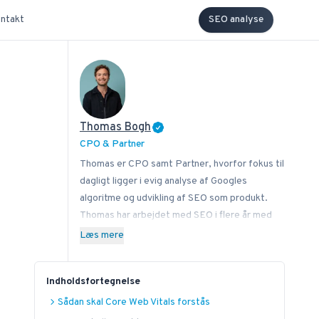
ntakt
SEO analyse
Thomas Bogh
CPO & Partner
Thomas er CPO samt Partner, hvorfor fokus til
dagligt ligger i evig analyse af Googles
algoritme og udvikling af SEO som produkt.
Thomas har arbejdet med SEO i flere år med
stor passion for at sprede know how på,
Læs mere
hvordan man som virksomhed implementerer
SEO bedst i sin forretning. Ved siden af
Indholdsfortegnelse
Bonzer bidrager Thomas med viden til læserne
hos bl.a. Search Engine Journal, DanDomain og
Sådan skal Core Web Vitals forstås
Detailfolk. Herudover underviser han også i