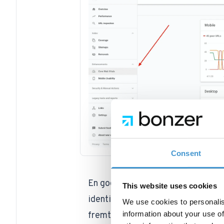
Consent
En god brugeroplevelse består af
This website uses cookies
identificeret disse fundamentale 
We use cookies to personalis
information about your use of
fremtiden​.