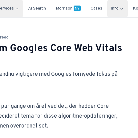
ervices
Ai Search
Morrison
Cases
Info
Ko
NY
 read
om Googles Core Web Vitals
 endnu vigtigere med Googles fornyede fokus på
t par gange om året ved det, der hedder
Core
decideret tema for disse algoritme-opdateringer,
tmen overordnet set.