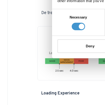
other information that you’ve
Consent
De tre elementer - udover INP - er
Necessary
Selection
Deny
Loading Experience