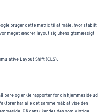
ogle bruger dette metric til at måle, hvor stabilt
 hvor meget ændrer layout sig uhensigtsmæssigt
mulative Layout Shift (CLS)
​.
målbare og enkle rapporter for din hjemmeside ud
e faktorer har alle det samme mål: at vise den
 hjemmeside. På dansk kendes den som
Vigtige