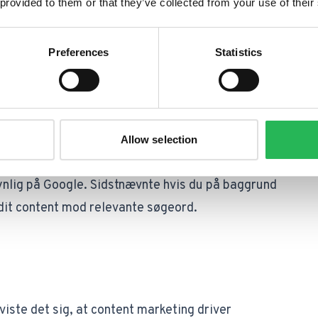
 provided to them or that they’ve collected from your use of their
dukter på nettet, researcher problemet og stiller
 hjemmeside. Du skal med andre ord allerede
Preferences
Statistics
de overhovedet er blevet dine kunder.
, vil forbrugeren finde dit content – og
 og nyttigt. Dét er med til at styrke din
Allow selection
. Samtidig vil dit gode kvalitets-content hjælpe
synlig på Google. Sidstnævnte hvis du på baggrund
dit content mod relevante søgeord.
viste det sig, at content marketing driver