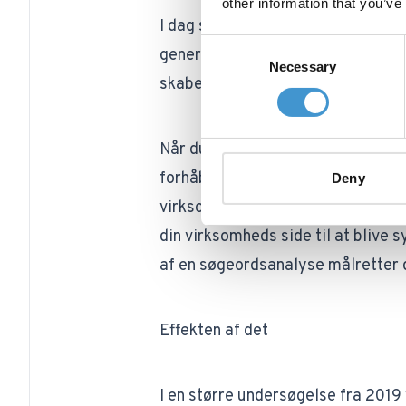
other information that you’ve
I dag sammenligner forbrugere pro
Consent
generelt krav til din virksomheds
Necessary
Selection
skabe værdi for dine kunder, før 
Når du laver god content marketing
forhåbentlig finde det behjælpeligt
Deny
virksomheds troværdighed og brand
din virksomheds side til at blive 
af en
søgeordsanalyse
målretter 
Effekten af det
I en større undersøgelse fra 2019 