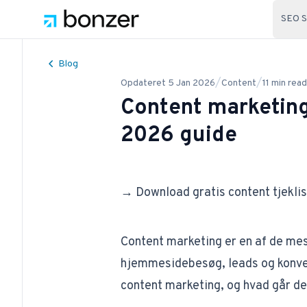
SEO S
Blog
/
/
Opdateret
5 Jan 2026
Content
11
min read
Content marketing
2026 guide
→ Download gratis content tjekli
Content marketing er en af de mest
hjemmesidebesøg,
leads
og konve
content marketing, og hvad går d