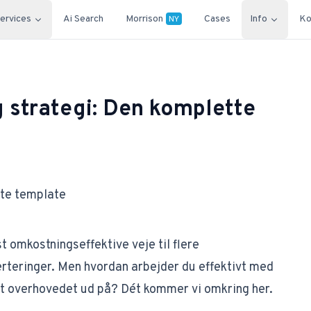
ervices
Ai Search
Morrison
Cases
Info
Ko
NY
 strategi: Den komplette
ste template
 omkostningseffektive veje til flere
rteringer. Men hvordan arbejder du effektivt med
et overhovedet ud på? Dét kommer vi omkring her.