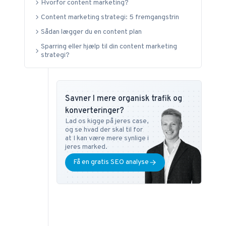
Hvorfor content marketing?
Digital Mediestrategi på Copenhagen Business
Content marketing strategi: 5 fremgangstrin
School samt i SEO på DMJX i København. Har
Sådan lægger du en content plan
du ønsker eller spørgsmål vedr. SEO universet,
Sparring eller hjælp til din content marketing
kan du altid kontakte ham på
tb@bonzer.dk
.
strategi?
Savner I mere organisk trafik og
konverteringer?
Lad os kigge på jeres case,
og se hvad der skal til for
at I kan være mere synlige i
jeres marked.
Få en gratis SEO analyse