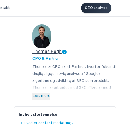
ntakt
SEO analyse
Thomas Bogh
CPO & Partner
Thomas er CPO samt Partner, hvorfor fokus til
dagligt ligger i evig analyse af Googles
algoritme og udvikling af SEO som produkt.
Thomas har arbejdet med SEO i flere år med
stor passion for at sprede know how på,
Læs mere
hvordan man som virksomhed implementerer
SEO bedst i sin forretning. Ved siden af
Indholdsfortegnelse
Bonzer bidrager Thomas med viden til læserne
hos bl.a. Search Engine Journal, DanDomain og
Hvad er content marketing?
Detailfolk. Herudover underviser han også i