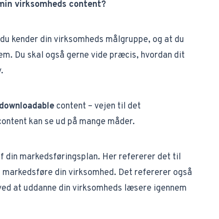
 min virksomheds content?
 du kender din virksomheds målgruppe, og at du
dem. Du skal også gerne vide præcis, hvordan dit
.
downloadable
content – vejen til det
 content kan se ud på mange måder.
f din
markedsføringsplan
. Her refererer det til
t markedsføre din virksomhed. Det refererer også
å ved at uddanne din virksomheds læsere igennem