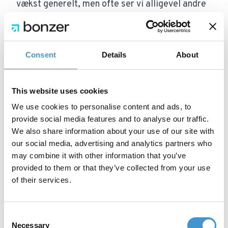
vækst generelt, men ofte ser vi alligevel andre
strategier i SEO-verdenen, der går til
optimering som et afrundet projekt frem for en
vedvarende strategi. Det er typisk forskellen på
Consent
Details
About
dem, som opnår succes, og dem som fejler med
marketingbudgettet på organisk synlighed.
This website uses cookies
Resultater
We use cookies to personalise content and ads, to
Gennem et opbygget univers af indhold og
provide social media features and to analyse our traffic.
We also share information about your use of our site with
løbende optimering har vi sammen løftet den
our social media, advertising and analytics partners who
digitale performance til at være bedre end
may combine it with other information that you’ve
nogensinde med både flere unbranded
provided to them or that they’ve collected from your use
of their services.
placeringer, trafik og konverteringer
(completed registrations) end tidligere set.
Consent
Necessary
Selection