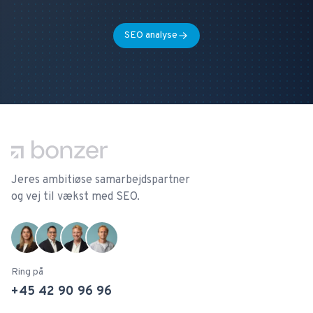
SEO analyse
Footer
Jeres ambitiøse samarbejdspartner
og vej til vækst med SEO.
Ring på
+45 42 90 96 96