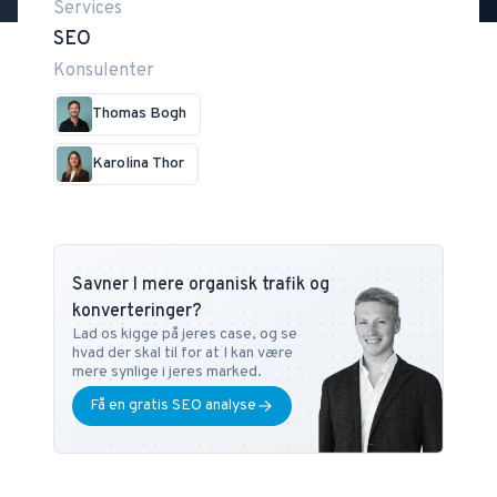
Services
SEO
Konsulenter
Thomas Bogh
Karolina Thor
Savner I mere organisk trafik og
konverteringer?
Lad os kigge på jeres case, og se
hvad der skal til for at I kan være
mere synlige i jeres marked.
Få en gratis SEO analyse