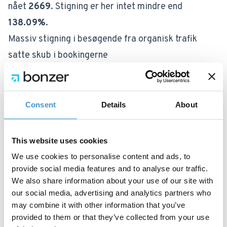
nået
2669
. Stigning er her intet mindre end
138.09%
.
Massiv stigning i besøgende fra organisk trafik
satte skub i bookingerne
Når en side får flere relevante keywords på side 1
og dermed bliver mere synlig for dem, der søger på
de pågældende keywords, ses oftest en stigning i
Consent
Details
About
besøgende fra organisk trafik. Og med flere
besøgende kommer ofte også flere konverteringer
This website uses cookies
og salg. Cosmo Laser har også oplevet en tydelig
We use cookies to personalise content and ads, to
tilstrømning af kunder og flere mødebookinger,
provide social media features and to analyse our traffic.
We also share information about your use of our site with
siden vores SEO-samarbejde for alvor kom ud over
our social media, advertising and analytics partners who
stepperne. Og dét må tilskrives den massive
may combine it with other information that you’ve
stigning i besøgende fra organisk trafik:
provided to them or that they’ve collected from your use