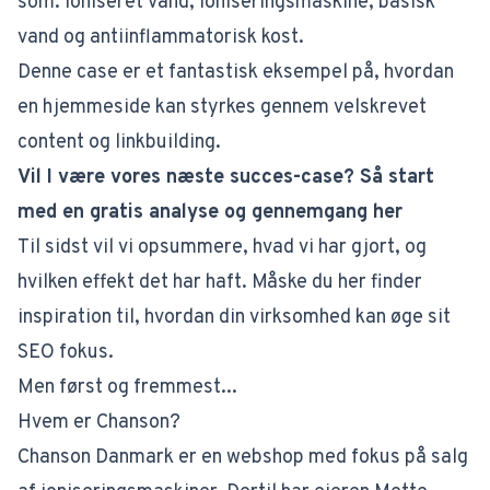
som:
ioniseret vand, ioniseringsmaskine, basisk
vand
og
antiinflammatorisk kost
.
Denne case er et fantastisk eksempel på, hvordan
en hjemmeside kan styrkes gennem
velskrevet
content
og
linkbuilding
.
Vil I være vores næste succes-case? Så start
med en gratis analyse og gennemgang her
Til sidst vil vi opsummere, hvad vi har gjort, og
hvilken effekt det har haft. Måske du her finder
inspiration til, hvordan din virksomhed kan øge sit
SEO fokus.
Men først og fremmest...
Hvem er Chanson?
Chanson Danmark
er en webshop med fokus på salg