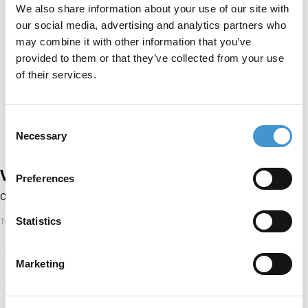
væsentlig indvirkning på det månedlige antal af
We also share information about your use of our site with
besøgende via organisk trafik.
our social media, advertising and analytics partners who
may combine it with other information that you’ve
Stigning i månedlig organisk trafik
provided to them or that they’ve collected from your use
Ved starten af samarbejdet i januar 2020 havde
of their services.
Chanson
1.157
månedlige besøgende gennem
organisk trafik. I februar 2021 havde hjemmesiden
Consent
8.140
besøgende gennem organisk trafik. Det er en
Necessary
Selection
stigning i organisk trafik på 604%
.
Preferences
Statistics
Marketing