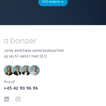
SEO analyse
Footer
Jeres ambitiøse samarbejdspartner
og vej til vækst med SEO.
Ring på
+45 42 90 96 96
Linkedin
Instagram