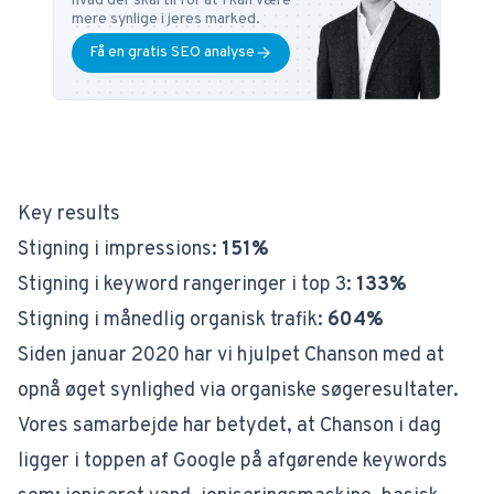
hvad der skal til for at I kan være
mere synlige i jeres marked.
Få en gratis SEO analyse
Key results
Stigning i impressions:
151%
Stigning i keyword rangeringer i top 3:
133%
Stigning i månedlig organisk trafik:
604%
Siden januar 2020 har vi hjulpet Chanson med at
opnå øget synlighed via organiske søgeresultater.
Vores samarbejde har betydet, at Chanson i dag
ligger i toppen af Google på afgørende keywords