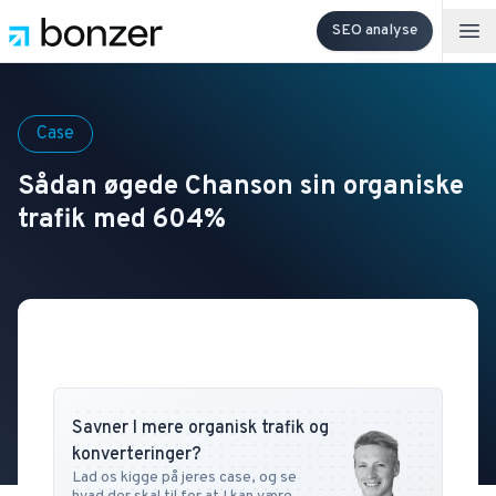
SEO analyse
Op
Case
Sådan øgede Chanson sin organiske
trafik med 604%
Savner I mere organisk trafik og
konverteringer?
Lad os kigge på jeres case, og se