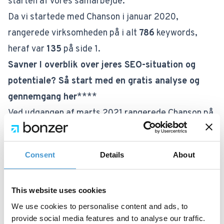
starten af vores samarbejde.
Da vi startede med Chanson i januar 2020,
rangerede virksomheden på i alt
786
keywords,
heraf var
135
på side 1.
Savner I overblik over jeres SEO-situation og
potentiale? Så start med en gratis analyse og
gennemgang her
****
Ved udgangen af marts 2021 rangerede Chanson på
i alt 1474, hvoraf
315
var specifikt på side 1.
Det er en
stigning på 133%
i antallet af keywords
Consent
Details
About
på side 1 i Googles søgeresultater. Og som mange
måske ved, er det søgeresultaterne på side 1, at
This website uses cookies
størstedelen af alt trafik går til. Derfor har det
We use cookies to personalise content and ads, to
øgede antal keywords på side 1 også haft en
provide social media features and to analyse our traffic.