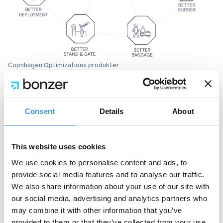
Copnhagen Optimizations produkter
Sideløbende har vi også fokuseret på intern
linkbuilding for at skabe en optimal struktur på
siden, samt løbende opdatering af det eksisterende
Consent
Details
About
indhold for at sikre, at det fortsat møder
søgehensigten. Målet var, og er fortsat, at drive
This website uses cookies
mere konverterende organisk trafik til siden og og
We use cookies to personalise content and ads, to
dermed sikre, at Copenhagen Optimization får
provide social media features and to analyse our traffic.
We also share information about your use of our site with
relevante leads.
our social media, advertising and analytics partners who
Resultater for samarbejdet
may combine it with other information that you’ve
Resultaterne taler for sig selv. Fra august 2023,
provided to them or that they’ve collected from your use